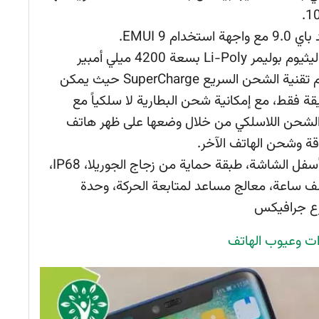
ام EMUI 9.
 بسعة 4200 ميلي أمبير
ميللي أمبير، وهي غير قابلة للإزالة. وتدعم تقنية الشحن السريع SuperCharge حيث يمكن
بطارية بنسبة 70% خلال 30 دقيقة فقط، مع إمكانية شحن البطارية لا سلكياً مع
 الشحن اللاسلكي من خلال وضعها على ظهر هاتف
قارئ بصمات الأصابع أسفل الشاشة، طبقة حماية من زجاج الجوريلا، IP68،
اء بعمق 2 متر لمدة نصف ساعة، معالج مساعد لمتابعة الحركة، وحدة
رع جرافيكس