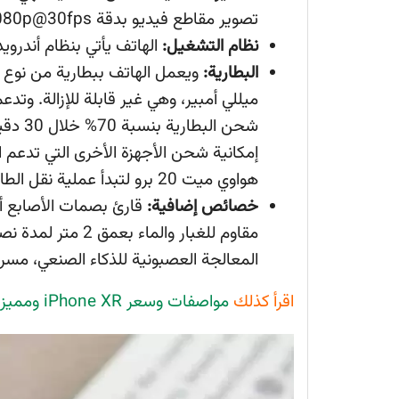
تصوير مقاطع فيديو بدقة 1080p@30fps.
نظام التشغيل:
الهاتف يأتي بنظام أندرويد باي 9.0 مع واجهة استخد
البطارية:
ويعمل الهاتف ببطارية من نوع ليثيوم بوليمر Li-Poly
شحن ال
إمكانية شحن الأجهزة الأخرى التي تدعم
هواوي ميت 20 برو لتبدأ عملية نقل الطاقة وشحن الهاتف الآخر.
خصائص إضافية:
مقاوم للغبار والم
المعالجة العصبونية للذكاء الصنعي، مس
اقرأ كذلك
مواصفات وسعر iPhone XR ومميزات وعيوب الهاتف