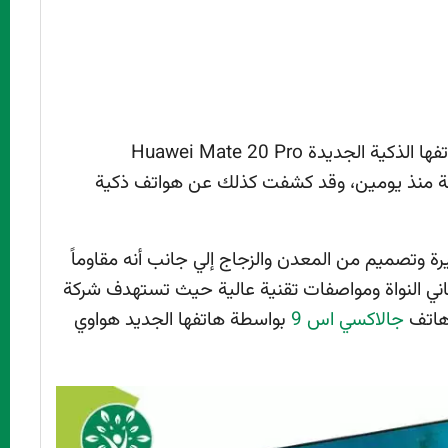
قامت الشركة الصينية هواوي بالكشف عن هواتفها الذكية الجديدة Huawei Mate 20 Pro
قامته الشركة منذ يومين، وقد كشفت كذلك عن هواتف ذكية
يت 20 برو بشاشة كبيرة وتصميم من المعدن والزجاج إلي جانب أنه مقاوماً
كثر من 5 ألوان ومعالج ثماني النواة ومواصفات تقنية عالية حيث تستهدف شركة
 هاتف
جالاكسي اس 9
بواسطة هاتفها الجديد هواوي