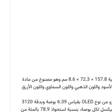
تم تصميم الهاتف بالأبعاد التالية 157.8 × 72.3 × 8.6 مم وهو مصنوع من مادة
لأسود واللون الذهبي واللون السماوي واللون الأزرق
شاشة هاتف هواوي ميت 20 برو من نوع OLED بقياس 6.39 بوصة وبدقة 3120
بيكسل في 1440 بيكسل، بكثافة 538 بيكسل لكل بوصة، بنسبة استحواذ 78.9 بالمئة من