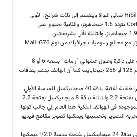
معالج من نوع HiSilicon Kirin 980 ثماني النواة وينقسم إلي ثلاث شرائح، الأولى
تحتوي على أربعة أنوية بتصميم Cortex A55 بتردد 1.8 جيجاهرتز، والثانية تحتوي على
شريحتين بتصميم Cortex A76 بتردد 1.92 جيجاهرتز، والثالثة تأتي بشريحتين
بتصميم Cortex A76 بتردد 2.6 جيجاهرتز مع معالج رسوميات جرافيك من نوع Mali-G76
يحتوي هاتف هواوي ميت 20 برو على ذاكرة وصول عشوائي “رامات” بسعة 6 أو 8
جيجابايت، مع ذاكرة تخزين داخلية بحجم 128 أو 256 جيجابايت كما أن الهاتف يدعم بطاقات
يحتوي الهاتف على كاميرا خلفية ثلاثية بدقة 40 ميجابيكسل للعدسة الأولي
بفتحة 1.8، والثانية بدقة 20 ميجابيكسل بفتحة 2.2 والثالثة بدقة 8 ميجابيكسل بفتحة 2.2
موجودة في الهواتف الذكية هذا العام إلي جانب كونها
تجربة التصوير وتحسينها ويمكنها تصوير مقاطع فيديو
أما عن الأمامية فهي تأتي بدقة 24 ميجابيكسل بفتحة عدسة f/2.0 ويمكنها