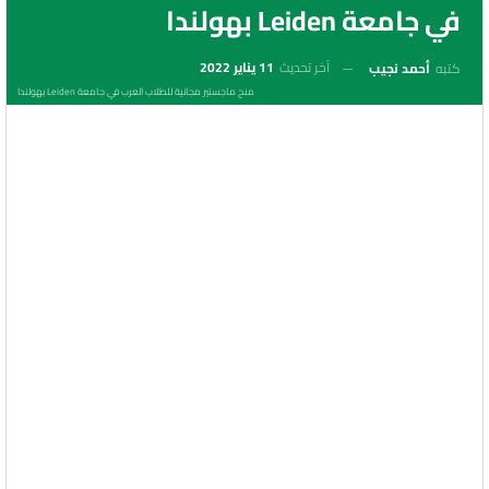
في جامعة Leiden بهولندا
آخر تحديث
11 يناير 2022
كتبه
أحمد نجيب
منح ماجستير مجانية للطلاب العرب في جامعة Leiden بهولندا