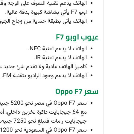
الهاتف يدعم تقنية التعرف على الوجه وق
اوبو F7 يأتي بشاشة كبيرة بدقة عالية.
الهاتف يأتي بطبقة حماية من زجاج الجوريلا جلاس 5 ل
عيوب اوبو F7
الهاتف لا يدعم تقنية NFC.
الهاتف لا يدعم تقنية IR.
كاميرا الهاتف عادية ولا تقدم شئ جديد 
الهاتف لا يدعم وجود الراديو بتقنية FM.
سعر Oppo F7
جيجابايت رامات فتبلغ نحو 7250 جنيه.