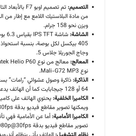
التصميم:
من مادة البلاستيك اللامع مع إطار من الم
ويزن نحو 158 جرام.
الشاشة:
وجاج الجوريلا جلاس 5.
المعالج:
نوع Mali-G72 MP3.
الذاكرة:
64 أو 128 جيجابايت كما أن الهاتف يدعم بطاقات الذاكرة الخارجية حتى 256 جيجابايت.
الكاميرا الخلفية:
ويمكنها تصوير مقاطع فيديو بدقة 1080p@30fps.
الكاميرا الأمامية:
تصوير مقاطع فيديو بدقة 1080p@30fps، مع تقنية التعرف على الوجه.
نظام التشغيل:
الهاتف يأتي بنظام أندرويد أوريو 8.1 مع واجهة استخدام