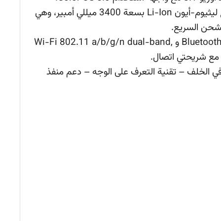
ويعمل اوبو F7 ببطارية من نوع ليثيوم-أيون Li-Ion بسعة 3400 ميللي أمبير، وهي
الشحن السريع.
الهاتف يأتي مع Bluetooth 4.2, A2DP, LE و Wi-Fi 802.11 a/b/g/n dual-band,
ي الخلف – تقنية التعرف على الوجه – دعم منفذ