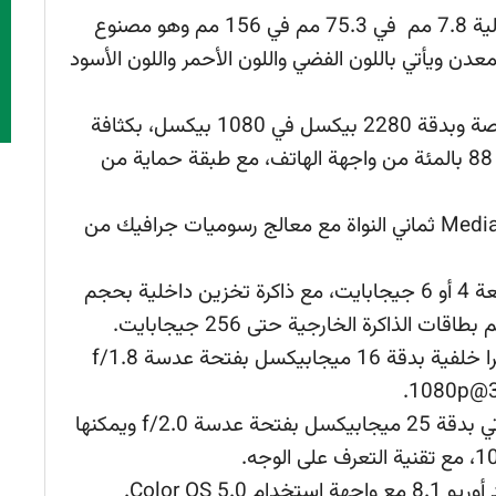
تم تصميم اوبو F7 بالأبعاد التالية 7.8 مم في 75.3 مم في 156 مم وهو مصنوع
عدن ويأتي باللون الفضي واللون الأحمر واللون الأسود
شاشة IPS TFT بقياس 6.3 بوصة وبدقة 2280 بيكسل في 1080 بيكسل، بكثافة
405 بيكسل لكل بوصة، بنسبة استحواذ 88 بالمئة من واجهة الهاتف، مع طبقة حماية من
معالج من نوع Mediatek Helio P60 ثماني النواة مع معالج رسوميات جرافيك من
ذاكرة وصول عشوائي “رامات” بسعة 4 أو 6 جيجابايت، مع ذاكرة تخزين داخلية بحجم
يحتوي الهاتف على كاميرا خلفية بدقة 16 ميجابيكسل بفتحة عدسة f/1.8
أما عن الأمامية فهي تأتي بدقة 25 ميجابيكسل بفتحة عدسة f/2.0 ويمكنها
 Color OS 5.0.