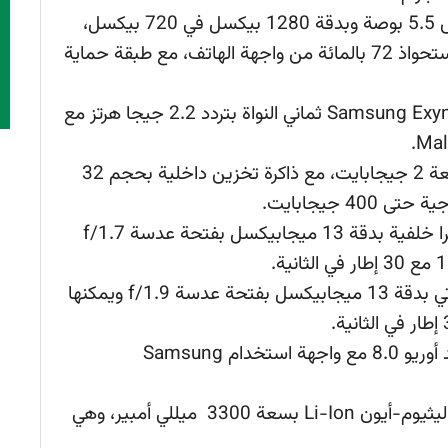
شاشة Super AMOLED بقياس 5.5 بوصة وبدقة 1280 بيكسل في 720 بيكسل،
بكثافة 267 بيكسل لكل بوصة، بنسبة استحواذ 72 بالمائة من واجهة الهاتف، مع طبقة حماية
معالج من نوع Samsung Exynos 7885 Octa ثماني النواة بتردد 2.2 جيجا هرتز مع
ذاكرة وصول عشوائي “رامات” بسعة 2 جيجابايت، مع ذاكرة تخزين داخلية بحجم 32
4 جيجابايت.
يحتوي الهاتف على كاميرا خلفية بدقة 13 ميجابيكسل بفتحة عدسة f/1.7
أما عن الأمامية فهي تأتي بدقة 13 ميجابيكسل بفتحة عدسة f/1.9 ويمكنها
الهاتف يأتي بنظام أندرويد أوريو 8.0 مع واجهة استخدام Samsung
ويعمل الهاتف ببطارية من نوع ليثيوم-أيون Li-Ion بسعة 3300 ميللي أمبير، وهي