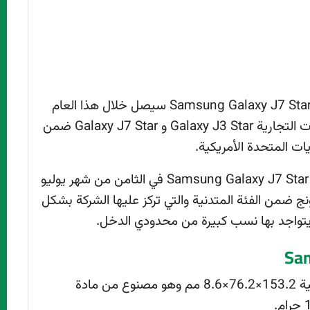
منذ شهر فبراير الماضي ونحن نعلم أن الهاتف Samsung Galaxy J7 Star سيصل خلال هذا العام
بعدما قامت شركة سامسونج بتسجيل العلامات التجارية Galaxy J3 Star و Galaxy J7 Star ضمن
يات المتحدة الأمريكية.
وقد قامت الشركة بالإعلان أول مرة عن هاتفها Samsung Galaxy J7 Star في الثامن من شهر يوليو
ج ضمن الفئة المتدنية والتي تركز عليها الشركة بشكل
ي يتواجد بها نسب كبيرة من محدودي الدخل.
تم تصميم الهاتف بالأبعاد التالية 153.2×76.2×8.6 مم وهو مصنوع من مادة