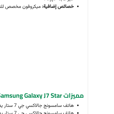
خصائص إضافية:
ميكروفون مخصص للت
مميزات Samsung Galaxy J7 Star
هاتف سامسونج جالاكسي جي 7 ستار يدعم بطاقات الذاكرة الخارجية.
هاتف سامسونج جالاكسي جي 7 ستار يدعم تقنية NFC.