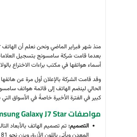
أسماء هواتفها في مكتب براءات الاختراع بالولا
الحالي لينضم الهاتف إلى قائمة هواتف سامسون
كبير في الفترة الأخيرة خاصةً في الأسواق الت
مواصفات Samsung Galaxy J7 Star
التصميم:
المعدن ويأتي باللون الأزرق ويزن نحو 181 جرام.