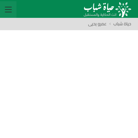
حياة شباب
عمرو يحيى