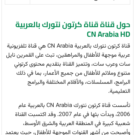
حول قناة قناة كرتون نتورك بالعربية
CN Arabia HD
قناة كرتون نتورك بالعربية CN Arabia هي قناة تلفزيونية
عربية موجهة للأطفال والمراهقين، تبث على القمرين نايل
سات وعرب سات، وتتميز القناة بتقديم محتوى كرتوني
متنوع وملائم للأطفال من جميع الأعمار، بما في ذلك
البرامج، المسلسلات، والأفلام المختلفة والبرامج
التعليمية.
تأسست قناة كرتون نتورك CN Arabia بالعربية عام
2006، وبدأت بثها في عام 2007. وقد اكتسبت القناة
شعبية كبيرة في المنطقة العربية والشرق الأوسط،
وأصبحت من أشهر القنوات الموجهة للأطفال، حيث يعتمد