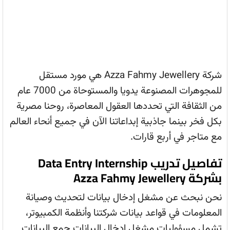
شركة Azza Fahmy Jewellery هي مورد مستقل
للمجوهرات المصنوعة يدويا والمستوحاة من 7000 عام
من الثقافة التي تحددها العقول المعاصرة، روحنا مصرية
بكل فخر بينما جاذبية إبداعاتنا الآن في جميع أنحاء العالم
مع متاجر في أربع قارات.
تفاصيل تدريب Data Entry Internship
بشركة Azza Fahmy Jewellery
نحن نبحث عن مشغل إدخال بيانات لتحديث وصيانة
المعلومات في قواعد بيانات شركتنا وأنظمة الكمبيوتر،
تشمل مسؤوليات مشغل إدخال البيانات جمع البيانات