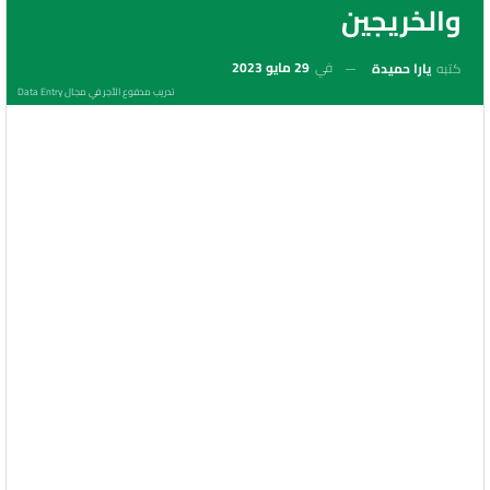
والخريجين
في
29 مايو 2023
كتبه
يارا حميدة
تدريب مدفوع الأجر في مجال Data Entry