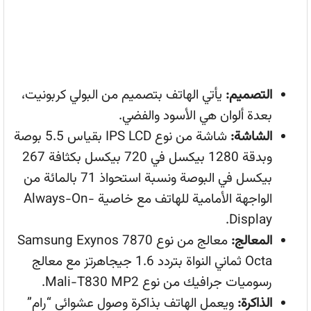
التصميم:
يأتي الهاتف بتصميم من البولي كربونيت،
بعدة ألوان هي الأسود والفضي.
الشاشة:
شاشة من نوع IPS LCD بقياس 5.5 بوصة
وبدقة 1280 بيكسل في 720 بيكسل بكثافة 267
بيكسل في البوصة ونسبة استحواذ 71 بالمائة من
الواجهة الأمامية للهاتف مع خاصية Always-On-
Display.
المعالج:
معالج من نوع Samsung Exynos 7870
Octa ثماني النواة بتردد 1.6 جيجاهرتز مع معالج
رسوميات جرافيك من نوع Mali-T830 MP2.
الذاكرة:
ويعمل الهاتف بذاكرة وصول عشوائي “رام”