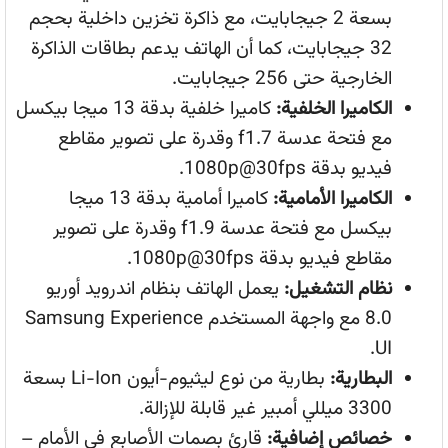
بسعة 2 جيجابايت، مع ذاكرة تخزين داخلية بحجم
32 جيجابايت، كما أن الهاتف يدعم بطاقات الذاكرة
الخارجية حتى 256 جيجابايت.
الكاميرا الخلفية:
كاميرا خلفية بدقة 13 ميجا بيكسل
مع فتحة عدسة f1.7 وقدرة على تصوير مقاطع
فيديو بدقة 1080p@30fps.
الكاميرا الأمامية:
كاميرا أمامية بدقة 13 ميجا
بيكسل مع فتحة عدسة f1.9 وقدرة على تصوير
مقاطع فيديو بدقة 1080p@30fps.
نظام التشغيل:
يعمل الهاتف بنظام اندرويد أوريو
8.0 مع واجهة المستخدم Samsung Experience
UI.
البطارية:
بطارية من نوع ليثيوم-أيون Li-Ion بسعة
3300 ميللي أمبير غير قابلة للإزالة.
خصائص إضافية:
قارئ بصمات الأصابع في الأمام –