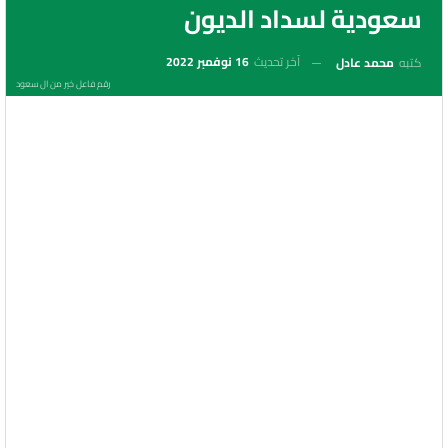
سعودية لسداد الديون
آخر تحديث
16 نوفمبر 2022
كتبه
محمد عادل
رقم فاعل خير من ال سعود