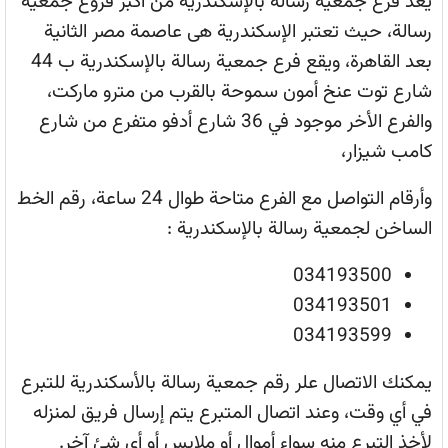
يعد فرع جمعية رسالة بالإسكندرية من أكبر فروع جمعية
رسالة، حيث تعتبر الإسكندرية هى عاصمة مصر الثانية
بعد القاهرة، ويقع فرع جمعية رسالة بالإسكندرية ب 44
شارع توت عنخ أمون سموحة بالقرب من مترو ماركت،
والفرع الأخر موجود في 36 شارع أدفو متفرع من شارع
كامب شيزار،
وأرقام التواصل مع الفرع متاحة طوال 24 ساعة، رقم الخط
الساخن لجمعية رسالة بالإسكندرية :
034193500
034193501
034193599
يمكنك الاتصال علر رقم جمعية رسالة بالأسكندرية للتبرع
في أي وقت، وعند اتصال المتبرع يتم إرسال فريق لمنزله
لأخذ التبرع منه سواء أموال أو ملابس أو أي شئ آخر.