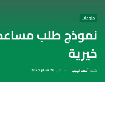
منوعات
نموذج طلب مساعدة
خيرية
في
26 فبراير 2020
كتبه
أحمد نجيب