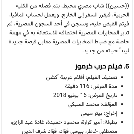
((حسين)) شاب مصري محبط، يتم فصله من الكلية
الحربية، فيقرر السفر إلي الخارج، ويعمل لحساب المافيا،
فيتم القبض عليه، ويسجن في أحد السجون المصرية، ثم
تدبر المخابرات المصرية اختطافه للاستعانة به في مهمة
خاصة مع ضباط المخابرات المصرية مقابل فرصة جديدة
ليبدأ حياته من جديد.
6. فيلم حرب كرموز
تصنيف الفيلم: أفلام عربية أكشن
مدة العرض: 116 دقيقة
تاريخ العرض: 16 يونيو 2018
المؤلف: محمد السبكي
إخراج: بيتر ميمي
بطولة: أمير كرارة، محمود حميدة، غادة عبد الرازق،
مصطفي خاطر، بيومي فؤاد، فؤاد شرف الدين