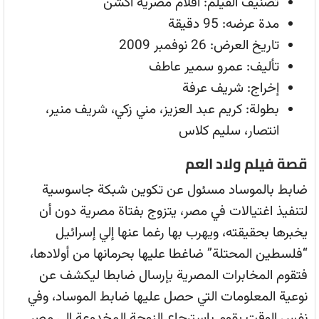
تصنيف الفيلم: أفلام مصرية أكشن
مدة عرضه: 95 دقيقة
تاريخ العرض: 26 نوفمبر 2009
تأليف: عمرو سمير عاطف
إخراج: شريف عرفة
بطولة: كريم عبد العزيز، مني زكي، شريف منير،
انتصار، سليم كلاس
قصة فيلم ولاد العم
ضابط بالموساد مسئول عن تكوين شبكة جاسوسية
لتنفيذ اغتيالات في مصر، يتزوج بفتاة مصرية دون أن
يخبرها بحقيقته، ويهرب بها رغما عنها إلي إسرائيل
“فلسطين المحتلة” ضاغطا عليها بحرمانها من أولادها،
فتقوم المخابرات المصرية بإرسال ضابطا ليكشف عن
نوعية المعلومات التي حصل عليها ضابط الموساد، وفي
نفس الوقت يقوم باسترجاع الزوجة المخدوعة إلي مصر