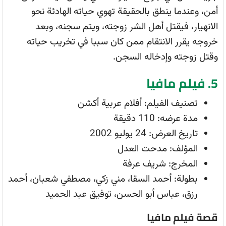
أمن، وعندما ينطق بالحقيقة تهوي حياته الهادئة نحو
الانهيار، فيقتل أهل الشر زوجته، ويتم سجنه، وبعد
خروجه يقرر الانتقام ممن كان سببا في تخريب حياته
وقتل زوجته وإدخاله السجن.
5. فيلم مافيا
تصنيف الفيلم: أفلام عربية أكشن
مدة عرضه: 110 دقيقة
تاريخ العرض: 24 يوليو 2002
المؤلف: مدحت العدل
المخرج: شريف عرفة
بطولة: أحمد السقا، مني زكي، مصطفي شعبان، أحمد
رزق، عباس أبو الحسن، توفيق عبد الحميد
قصة فيلم مافيا