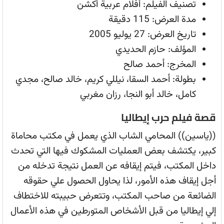
تصنيف الفيلم: أفلام عربية أكشن
مدة العرض: 115 دقيقة
تاريخ العرض: 27 يوليو 2005
المؤلف: حازم الحديدي
المخرج: أحمد صالح
بطولة: أحمد السقا، نيللي كريم، خالد صالح، مجدي
كامل، خالد أبو النجا، رزان مغربي
قصة فيلم حرب إيطاليا
((ياسين)) المحامي الشاب الذي يعمل في مكتب محاماة
كبير، يكتشف بعض العمليات المشكوك فيها التي تحدث
داخل المكتب، فيتم إيقافه عن العمل نتيجة تدخله من
أجل إيقاف هذه الأمور، لذا يحاول الحصول علي حقوقه
الضائعة من صاحب المكتب، وتتعرض حبيبته للاختطاف
إلي إيطاليا من قبل الأشخاص المتورطين في هذه الأعمال