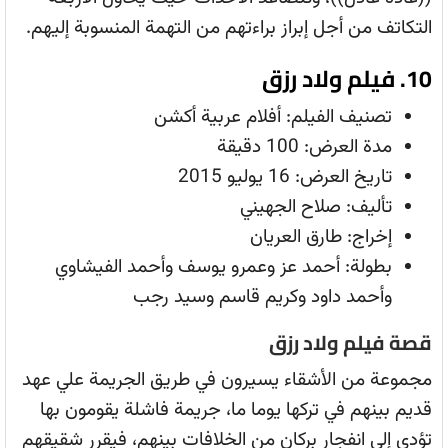
التكاتف من أجل إبراز براءتهم من التهمة المنسوبة إليهم.
10. فيلم ولاد رزق
تصنيف الفيلم: أفلام عربية أكشن
مدة العرض: 100 دقيقة
تاريخ العرض: 16 يوليو 2015
تأليف: صلاح الجهيني
إخراج: طارق العريان
بطولة: أحمد عز وعمرو يوسف وأحمد الفيشاوي
وأحمد داود وكريم قاسم وسيد رجب
قصة فيلم ولاد رزق
مجموعة من الأشقاء يسيرون في طريق الجريمة علي عهد
قديم بينهم في تركها يوما ما، جريمة فاشلة يقومون بها
تؤدي إلي انفجار بركان من الخلافات بينهم، فيقرر شقيقهم