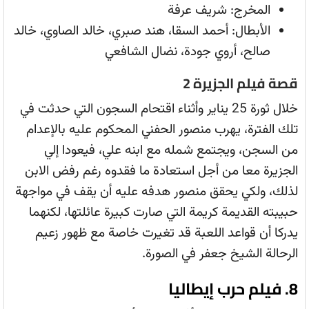
المخرج: شريف عرفة
الأبطال: أحمد السقا، هند صبري، خالد الصاوي، خالد
صالح، أروي جودة، نضال الشافعي
قصة فيلم الجزيرة 2
خلال ثورة 25 يناير وأثناء اقتحام السجون التي حدثت في
تلك الفترة، يهرب منصور الحفني المحكوم عليه بالإعدام
من السجن، ويجتمع شمله مع ابنه علي، فيعودا إلي
الجزيرة معا من أجل استعادة ما فقدوه رغم رفض الابن
لذلك، ولكي يحقق منصور هدفه عليه أن يقف في مواجهة
حبيبته القديمة كريمة التي صارت كبيرة عائلتها، لكنهما
يدركا أن قواعد اللعبة قد تغيرت خاصة مع ظهور زعيم
الرحالة الشيخ جعفر في الصورة.
8. فيلم حرب إيطاليا