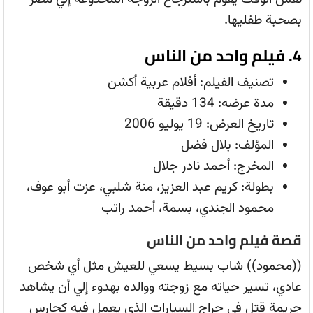
بصحبة طفليها.
4. فيلم واحد من الناس
تصنيف الفيلم: أفلام عربية أكشن
مدة عرضه: 134 دقيقة
تاريخ العرض: 19 يوليو 2006
المؤلف: بلال فضل
المخرج: أحمد نادر جلال
بطولة: كريم عبد العزيز، منة شلبي، عزت أبو عوف،
محمود الجندي، بسمة، أحمد راتب
قصة فيلم واحد من الناس
((محمود)) شاب بسيط يسعي للعيش مثل أي شخص
عادي، تسير حياته مع زوجته ووالده بهدوء إلي أن يشاهد
جريمة قتل في جراج السيارات الذي يعمل فيه كحارس