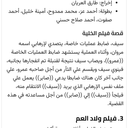
إخراج: طارق العريان
بطولة: أحمد عز، محمد ممدوح، أمينة خليل، أحمد
صفوت، أحمد صلاح حسني
قصة فيلم الخلية
سيف، ضابط عمليات خاصة، يتصدي لإرهابي اسمه
مروان، وأثناء العملية يستشهد ضابط العمليات الخاصة
((عمرو))، ويصاب سيف نتيجة لقنبلة تم انفجارها بجانبه،
فينوي سيف ويقسم علي الثأر من أجل صاحبه عمرو، علي
جانب آخر كان هناك ضابطا يدعي ((صابر)) يعمل علي
ملف نفس الإرهابي الذي يريد ((سيف)) الانتقام منه،
فيلجأ ((سيف)) إلي ((صابر)) من أجل مساعدته في هذه
القضية.
3. فيلم ولاد العم