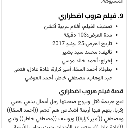
المشبوهة.
9. فيلم هروب اضطراري
تصنيف الفيلم: أفلام عربية أكشن
مدة العرض:103 دقيقة
تاريخ العرض:25 يونيو 2017
تأليف: محمد سيد بشير
إخراج: أحمد خالد موسي
بطولة: أحمد السقا، أمير كرارة، غادة عادل، فتحي
عبد الوهاب، مصطفي خاطر، أحمد العوضي
قصة فيلم هروب اضطراري
تقع جريمة قتل ويروح ضحيتها رجل أعمال يدعي يحيي
زكريا، يتهم فيها أربعة أشخاص هم أدهم ((أحمد السقا))
ومصطفي ((أمير كرارة)) ويوسف ((مصطفي خاطر)) وندي
((غادة عادل))، وتتصاعد الأحداث حيث يحاول الأربعة