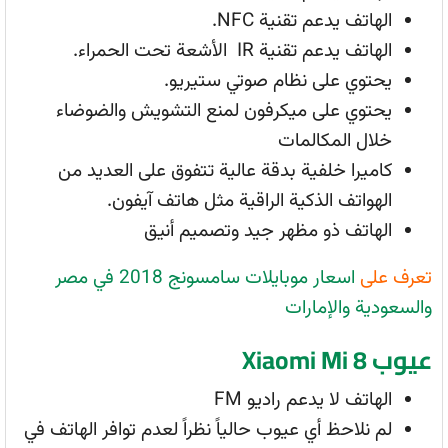
الهاتف يدعم تقنية NFC.
الهاتف يدعم تقنية IR الأشعة تحت الحمراء.
يحتوي على نظام صوتي ستيريو.
يحتوي على ميكرفون لمنع التشويش والضوضاء
خلال المكالمات
كاميرا خلفية بدقة عالية تتفوق على العديد من
الهواتف الذكية الراقية مثل هاتف آيفون.
الهاتف ذو مظهر جيد وتصميم أنيق
تعرف على
اسعار موبايلات سامسونج 2018 في مصر
والسعودية والإمارات
عيوب Xiaomi Mi 8
الهاتف لا يدعم راديو FM
لم نلاحظ أي عيوب حالياً نظراً لعدم توافر الهاتف في