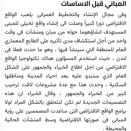
المباني قبل الاساسات
وفى مجال الإنشاء والتخطيط العمرانى يلعب الواقع
الافتراضى دورا كبيراً وصلت الى إنشاء واقع تخيلى للمبنى
المستهدف انشاؤهوما حوله من مبان ومنشآت فى وقت
واحد من أجل استكشاف مدى تأثيره على الطابع المعماري
العام للمنطقة التي سينشأ فيها ، وهو ما حدث فعلا فى
لندن ، حيث استخدم المسؤلون هناك تكنولوجيا الواقع
الافتراضي من اجل اطلاع الخبراء والجمهور على الشكل
العام الذي ستبدو عليه بعد احياء المدينة ومناطقها
السكنية ، وحدث هذا مع عدة مشروعات لاقت ترحيب
كبير من الخبراء والجمهور ، وقال الخبراء ان هذه
التصميمات الجديدة لم تكن لتتحقق بالشكل المراد لولا
برامج الواقع الافتراضى التى ساعدت المصممين على رؤية
المبانى فى صورتها الافتراضية وسط المنشأت الحالية
والمحيطة .