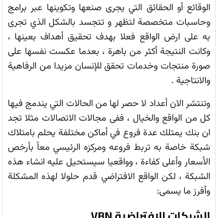
الوقائع أو الحقائق التي يجرى صنعها وتكوينها عبر برامج
وحاسبات متخصصة لتظهر و تتجسد بالشكل الذي تجرى
به على ارض الواقع فعلا بهدف تحقيق أهداف بعينها ،
وكانت النتيجة أكثر من باهرة ، بعدما عكست نفسها على
صورة منتجات وخدمات تحقق للإنسان مزيدا من الرفاهية
والانتاجية .
وتنتشر الان أعداد لا حصر لها من الحالات التي يندمج فيها
كل من الواقع والخيال ، ففى مجالات الاتصالات مثلا تجد
ان بنك يمتلك عدة فروع في أماكن مختلفة يحلم بامتلاك
شبكة خاصة به تربط فروعه ومركزه الرئيسي معاً بأرخص
الأسعار وأعلى كفاءة ، وواقعيا سيستحيل عليه انشاء هذه
الشبكة ، لكن الواقع الافتراضي قدم حلولا لهذه المشكلة
وأفرز ما يسمى:
الشبكات الافتراضية VBN