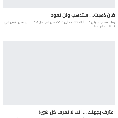
فإن ذهبت…. ستذهب ولن تعود
وماذا بعد يا صديقي ؟......أراك لا تعرف أين نمكث نحن الآن. هل نمكث على نفس الأرض التي
كنا ندُب عليها منذ…
اعترف بجهلك … أنت لا تعرف كل شئ!