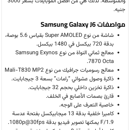
والمتوسطة. لذلك هي من أفضل الموبايلات بسعر 3000
جنيه.
مواصفات Samsung Galaxy J6
شاشة من نوع Super AMOLED بقياس 5.6 بوصة،
بدقة 720 بيكسل في 1480 بيكسل.
معالج ثماني النواة من نوع Samsung Exynos
7870 Octa.
معالج رسوميات جرافيك من نوع Mali-T830 MP2
ذاكرة وصول عشوائي “رامات” بسعة 3 جيجابايت.
ذاكرة تخزين داخلي بحجم 32 جيجابايت.
قارئ بصمات الأصابع في الخلف.
خاصية التعرف على الوجه.
كاميرا خلفية بدقة 13 ميجابيكسل بفتحة عدسة
F/1.9 يمكنها تصوير فيديو بدقة 1080p@30fps.