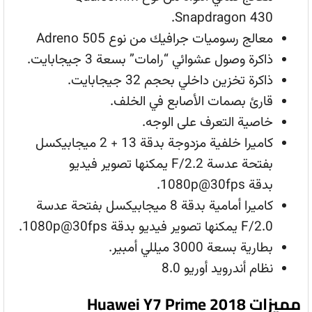
Snapdragon 430.
معالج رسوميات جرافيك من نوع Adreno 505
ذاكرة وصول عشوائي “رامات” بسعة 3 جيجابايت.
ذاكرة تخزين داخلي بحجم 32 جيجابايت.
قارئ بصمات الأصابع في الخلف.
خاصية التعرف على الوجه.
كاميرا خلفية مزدوجة بدقة 13 + 2 ميجابيكسل
بفتحة عدسة F/2.2 يمكنها تصوير فيديو
بدقة 1080p@30fps.
كاميرا أمامية بدقة 8 ميجابيكسل بفتحة عدسة
F/2.0 يمكنها تصوير فيديو بدقة 1080p@30fps.
بطارية بسعة 3000 ميللي أمبير.
نظام أندرويد أوريو 8.0
مميزات Huawei Y7 Prime 2018