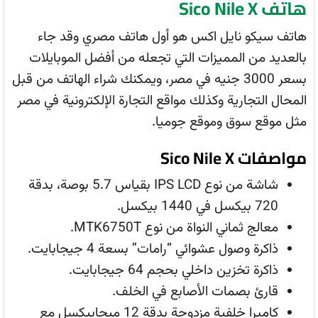
هاتف Sico Nile X
هاتف سيكو نايل اكس هو أول هاتف مصري وقد جاء
بالعديد من المميزات التي تجعله من أفضل الموبايلات
بسعر 3000 جنيه في مصر، ويمكنك شراء الهاتف من قبل
المحال التجارية وكذلك مواقع التجارة الإلكترونية في مصر
مثل موقع سوق وموقع جوميا.
مواصفات Sico Nile X
شاشة من نوع IPS LCD بقياس 5.7 بوصة، بدقة
720 بيكسل في 1440 بيكسل.
معالج ثماني النواة من نوع MTK6750T.
ذاكرة وصول عشوائي “رامات” بسعة 4 جيجابايت.
ذاكرة تخزين داخلي بحجم 64 جيجابايت.
قارئ بصمات الأصابع في الخلف.
كاميرا خلفية مزدوجة بدقة 12 ميجابيكسل مع