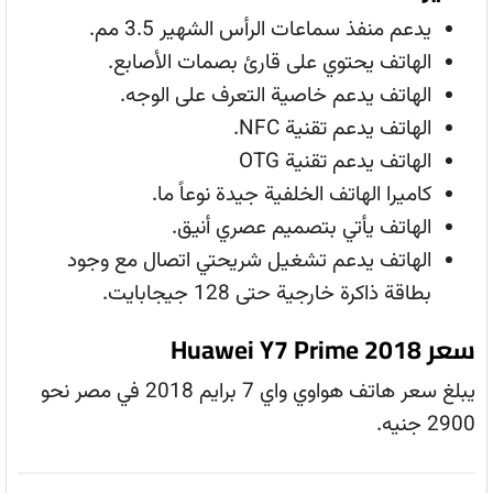
يدعم منفذ سماعات الرأس الشهير 3.5 مم.
الهاتف يحتوي على قارئ بصمات الأصابع.
الهاتف يدعم خاصية التعرف على الوجه.
الهاتف يدعم تقنية NFC.
الهاتف يدعم تقنية OTG
كاميرا الهاتف الخلفية جيدة نوعاً ما.
الهاتف يأتي بتصميم عصري أنيق.
الهاتف يدعم تشغيل شريحتي اتصال مع وجود
بطاقة ذاكرة خارجية حتى 128 جيجابايت.
سعر Huawei Y7 Prime 2018
يبلغ سعر هاتف هواوي واي 7 برايم 2018 في مصر نحو
2900 جنيه.