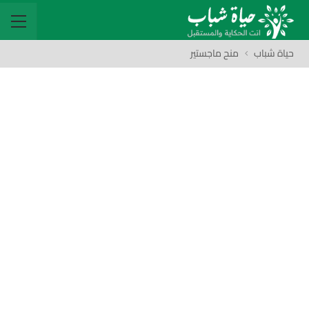
حياة شباب
منح ماجستير