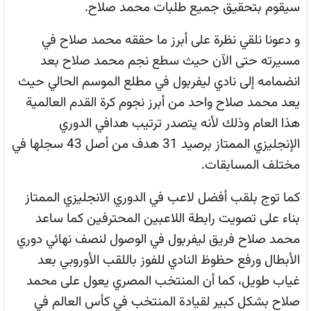
سيقوم بتحقيق جميع طلبات محمد صلاح.
و دعونا نلقي نظرة على أبرز ما حققه محمد صلاح في
مسيرته حتى الآن حيث سطع نجم محمد صلاح بعد
انضمامه إلى نادي ليفربول في مطلع الموسم الحالي حيث
يعد محمد صلاح واحد من أبرز نجوم كرة القدم العالمية
هذا العام وذلك لأنه يتصدر ترتيب هدافي الدوري
الإنجليزي الممتاز برصيد 31 هدف من أصل 43 سجلها في
مختلف المسابقات.
كما توج بلقب أفضل لاعب في الدوري الانجليزي الممتاز
بناء على تصويت رابطة اللاعبين المحترفين كما ساعد
محمد صلاح فريق ليفربول في الوصول لنصف نهائي دوري
الأبطال ورفع حظوظ النادي للفوز باللقب الأوروبي بعد
غياب طويل، كما أن المنتخب المصري يعول على محمد
صلاح بشكل كبير لقيادة المنتخب في كأس العالم في