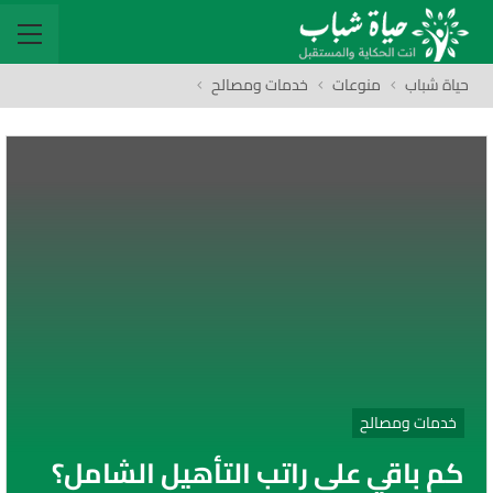
حياة شباب
منوعات
خدمات ومصالح
خدمات ومصالح
كم باقي على راتب التأهيل الشامل؟