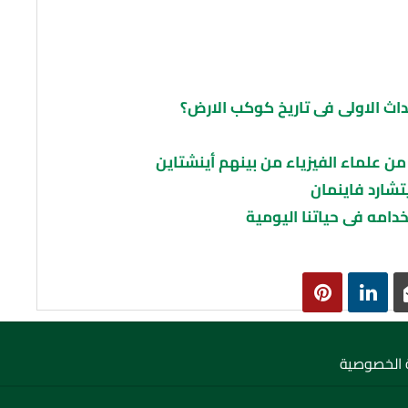
حداث اﻻولى فى تاريخ كوكب اﻻرض؟
من علماء الفيزياء من بينهم أينشتاين
شارد فاينمان
امه فى حياتنا اليومية
الخصوصية