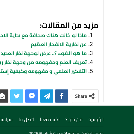
مزيد من المقالات:
ماذا لو كانت هناك صحافة مع بداية اﻻ
عن نظرية الانفجار العظيم
ما هو الضوء ؟.. عرض لوجهة نظر العديد 
تعريف العلم ومفهومه من وجهة نظر ريت
التفكير العلمي و مفهومه وكيفية إستخد
Share
الرئيسية
من نحن؟
اكتب معنا
اتصل بنا
سياسة 
جميع الحقوق محفوظة - حياة شباب © 2026