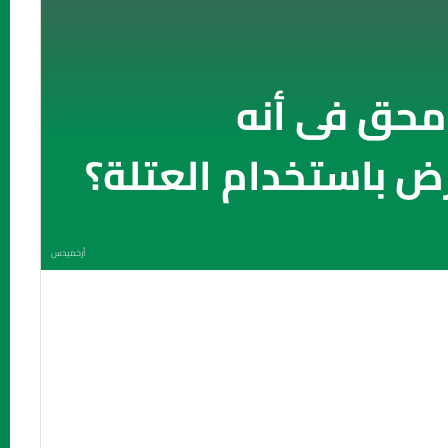
حق فى أنه
رض باستخدام العتلة؟
أرخميدس