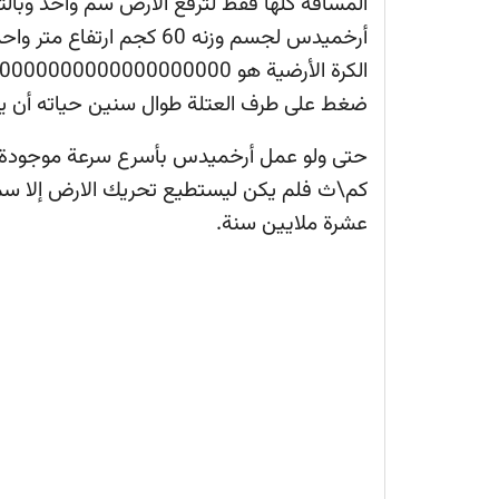
المسافة كلها فقط لترفع الارض سم واحد وبالتال
أرخميدس لجسم وزنه 60 كجم 
ضغط على طرف العتلة طوال سنين حياته أن يح
كم\ث فلم يكن ليستطيع تحريك الارض إلا سم
عشرة ملايين سنة.