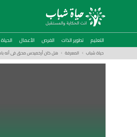
التعليم
تطوير الذات
الفرص
الأعمال
الحياة
حياة شباب
المعرفة
هل كان أرخميدس محق فى أنه باست