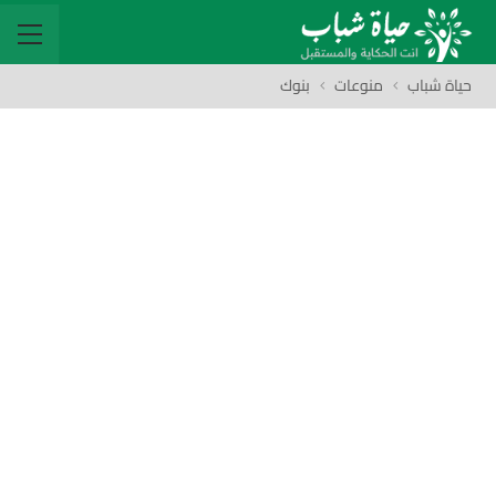
حياة شباب
منوعات
بنوك