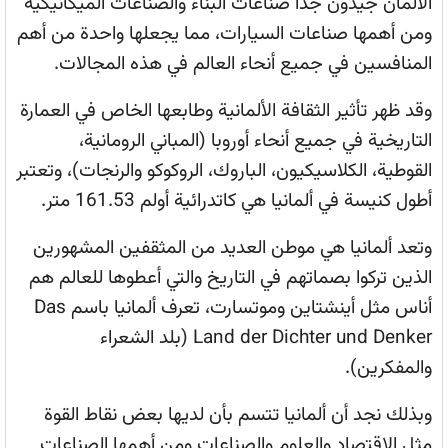
الألمان جيدون جدا صناعات البناء والصناعات الميكانيكية
ومن أهمها صناعات السيارات، مما يجعلها واحدة من أهم
المنافسين في جميع أنحاء العالم في هذه المجالات.
وقد ظهر تأثير الثقافة الألمانية وطابعها الخاص في العمارة
التاريخية في جميع أنحاء أوروبا (المباني الرومانية،
القوطية، الكلاسيكيون، الباروك، الروكوكو والرنجات)، وتعتبر
أطول كنيسة في ألمانيا هي كاتدرائية أولم 161.53 متر.
وتعد ألمانيا هي موطن العديد من المثقفين المشهورين
الذين تركوا بصماتهم في التاريخ والتي أعطوها للعالم هم
أناس مثل أينشتاين وموتسارت، تعرف ألمانيا باسم Das
Land der Dichter und Denker (بلد الشعراء
والمفكرين).
وبذلك نجد أن ألمانيا تتسم بأن لديها بعض نقاط القوة
مثل الإقتصاد والعلوم والصناعات ومن أهمها الصناعات