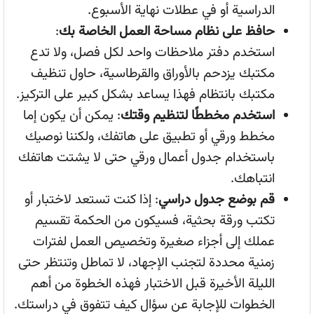
الدراسية أو في عطلات نهاية الأسبوع.
حافظ على نظام مساحة العمل الخاصة بك
:
استخدم دفتر ملاحظات واحد لكل فصل، ولا تدع
مكتبك يزدحم بالأوراق والقرطاسية، حاول تنظيف
مكتبك بانتظام فهذا يساعد بشكل كبير على التركيز.
استخدم مخططًا لتنظيم وقتك
: يمكن أن يكون إما
مخطط ورقي أو تطبيق على هاتفك، ولكننا نوصيك
باستخدام جدول أعمال ورقي حتى لا يشتت هاتفك
انتباهك.
قم بوضع جدول دراسي
: إذا كنت تستعد لاختبار أو
تكتب ورقة بحثية، فسيكون من الحكمة تقسيم
عملك إلى أجزاء صغيرة وتخصيص العمل لفترات
زمنية محددة لتجنب الإجهاد، لا تماطل وتنتظر حتى
الليلة الأخيرة قبل الاختبار فهذه الخطوة من أهم
الخطوات للإجابة عن سؤال كيف تتفوق في دراستك.