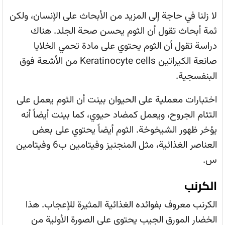
لا زلنا في حاجة إلى المزيد من الأبحاث على الإنسان، ولكن
ثمة أبحاث تقول أن الثوم يحسن صحة الجلد. هناك
دراسة تقول أن الثوم يحتوي على مادة تحمي الخلايا
صانعة الكيراتين Keratinocyte cells من الأشعة فوق
البنفسجية.
اختبارات معملية على الحيوان بينت أن الثوم يعمل على
التئام الجروح، ويعمل كمضاد حيوي، كما بينت أيضاً أنه
يؤخر ظهور الشيخوخة. الثوم أيضاً يحتوي على بعض
العناصر الغذائية، مثل المنجنيز وفيتامين ب6 وفيتامين
س.
الكرنب
الكرنب معروف بفوائده الغذائية المثيرة للإعجاب. هذا
الخضار المورق الجيب يحتوي على الصورة الأولية من