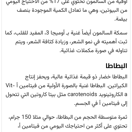
أوقية من السالمون تحتوي على 17% من الاحتياج اليومي
من البيوتين، وهي ما تعادل الكمية الموجودة بنصف
بيضة.
سمكة السالمون أيضاً غنية بـ أوميجا 3، المفيد للقلب، كما
ثبت أهميته في نمو الشعر، وزيادة كثافة الشعر، ويتم
تناوله في صورة مكملات غذائية.
البطاطا
البطاطا خضار ذو قيمة غذائية عالية، ويحفز إنتاج
الكيراتين. البطاطا غنية بالصورة الأولية من فيتامين أ Vit-
a الكاروتينويد carotenoids مثل بيتا كاروتين التي تتحول
إلى فيتامين أ في الجسم.
ثمرة متوسطة الحجم من البطاطا، حوالي مثلا 150 جرام،
تحتوي على أكثر من احتياجك اليومي من فيتامين أ،