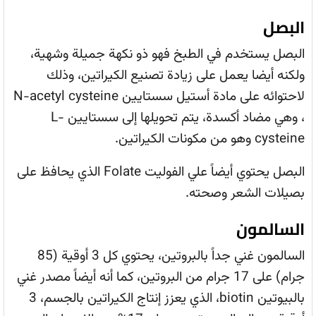
البصل
البصل يستخدم في الطبخ فهو ذو نكهة جميلة وشهية،
ولكنه أيضا يعمل على زيادة تصنيع الكيراتين، وذلك
لاحتوائه على مادة أستيل سستايين N-acetyl cysteine
، وهي مضاد أكسدة، يتم تحويلها إلى سستايين L-
cysteine وهو من مكونات الكيراتين.
البصل يحتوي أيضاً علي الفوليت Folate الذي يحافظ على
بصيلات الشعر وصحته.
السالمون
السالمون غني جداً بالبروتين، يحتوي كل 3 أوقية (85
جرام) على 17 جرام من البروتين، كما أنه أيضاً مصدر غني
بالبيوتين biotin، الذي يعزز إنتاج الكيراتين بالجسم، 3