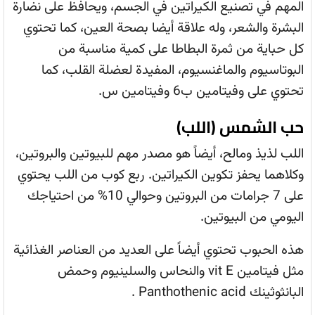
المهم في تصنيع الكيراتين في الجسم، ويحافظ على نضارة
البشرة والشعر، وله علاقة أيضا بصحة العين، كما تحتوي
كل حباية من ثمرة البطاطا على كمية مناسبة من
البوتاسيوم والماغنسيوم، المفيدة لعضلة القلب، كما
تحتوي على وفيتامين ب6 وفيتامين س.
حب الشمس (اللب)
اللب لذيذ ومالح، أيضاً هو مصدر مهم للبيوتين والبروتين،
وكلاهما يحفز تكوين الكيراتين. ربع كوب من اللب يحتوي
على 7 جرامات من البروتين وحوالي 10% من احتياجك
اليومي من البيوتين.
هذه الحبوب تحتوي أيضاً على العديد من العناصر الغذائية
مثل فيتامين vit E والنحاس والسلينيوم وحمض
البانثوثينك Panthothenic acid .