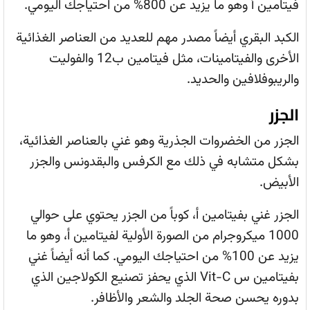
فيتامين أ وهو ما يزيد عن 800% من احتياجك اليومي.
الكبد البقري أيضاً مصدر مهم للعديد من العناصر الغذائية
الأخرى والفيتامينات، مثل فيتامين ب12 والفوليت
والريبوفلافين والحديد.
الجزر
الجزر من الخضروات الجذرية وهو غني بالعناصر الغذائية،
بشكل متشابه في ذلك مع الكرفس والبقدونس والجزر
الأبيض.
الجزر غني بفيتامين أ، كوباً من الجزر يحتوي على حوالي
1000 ميكروجرام من الصورة الأولية لفيتامين أ، وهو ما
يزيد عن 100% من احتياجك اليومي. كما أنه أيضاً غني
بفيتامين س Vit-C الذي يحفز تصنيع الكولاجين الذي
بدوره يحسن صحة الجلد والشعر والأظافر.