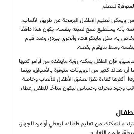
متوفرة للتعلم
س ويمكن تعليم الاطفال البرمجة عن طريق الألعاب،
ه بأنه يستطيع صنع لعبته بنفسه، يكون هذا دافعًا
خاص به، مثل ماينكرافت، وآنجري بيردز، وعند قيام
 بنفسه وسط مايقوم بفعله.
اسبق، فإن الطفل يمكنه رؤية ماينفذه من أوامر كتبها
أن هناك كثير من الروبوتات متوفرة بالأسواق، بينما
يعتبر روبوت lego wedo، و lego mindstorms أكثرها كفاءة نظرًا لعشق الأطفال للألعاب وخاصة
ى جانب وجود محرك وحساس ليكون متاحًا للطفل إعطاء
أطفال
نترنت، لتمكنك من تعليم طفلك، ليعطي أوامره للجهاز،
يطة، والمن اللغات: